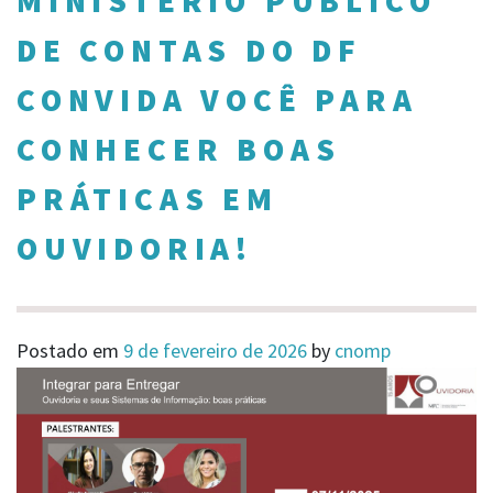
MINISTÉRIO PÚBLICO
DE CONTAS DO DF
CONVIDA VOCÊ PARA
CONHECER BOAS
PRÁTICAS EM
OUVIDORIA!
Postado em
9 de fevereiro de 2026
by
cnomp