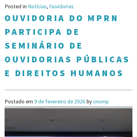
Posted in
Notícias
,
Ouvidorias
OUVIDORIA DO MPRN
PARTICIPA DE
SEMINÁRIO DE
OUVIDORIAS PÚBLICAS
E DIREITOS HUMANOS
Postado em
9 de fevereiro de 2026
by
cnomp